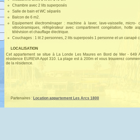
Chambre avec 2 lits superposés
Salle de bain et WC séparés
Balcon de 6 m2.
Equipement électroménager : machine à laver, lave-vaisselle, micro-
vitrocéramiques, réfrigérateur avec compartiment congélation, hotte aspi
télévision et chauffage électrique.
Couchages : 1 lit 2 personnes, 2 lits superposés 1 personne et un canapé cl
LOCALISATION
Cet appartement se situe à La Londe Les Maures en Bord de Mer - 649 A
résidence EUREVA Appt 310. La plage est à 200m et vous trouverez commerc
de la résidence.
Partenaires :
Location appartement Les Arcs 1800