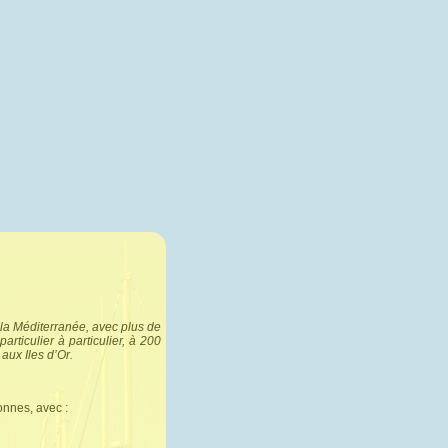
la Méditerranée, avec plus de
ticulier à particulier, à 200
aux Iles d’Or.
onnes, avec :