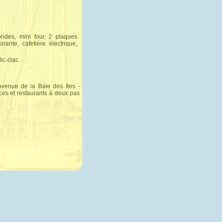
 ondes, mini four, 2 plaques
rante, cafetière électrique,
ic-clac.
venue de la Baie des Iles -
es et restaurants à deux pas