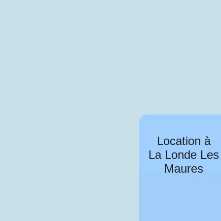
Location à
La Londe Les
Maures