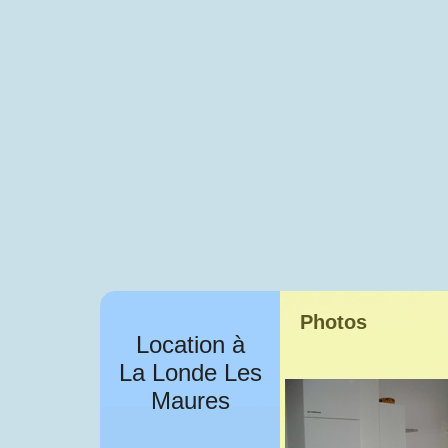
Photos
Location à
La Londe Les
Maures