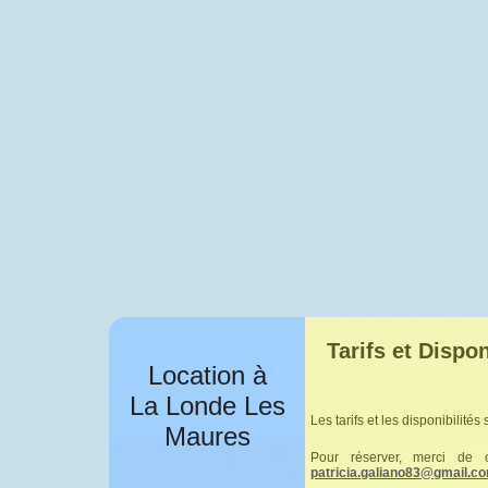
Tarifs et Dispon
Location à
La Londe Les
Les tarifs et les disponibilités
Maures
Pour réserver, merci de
patricia.galiano83@gmail.c